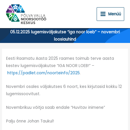
Skip
to
Menüü
content
05.12.2025 lugemisväljakutse “iga noor loeb” – novembri
loosiauhind
Eesti Raamatu Aasta 2025 raames toimub terve aasta
kestev lugemisväljakutse “IGA NOOR LOEB!” –
https://padlet.com/noorteinfo/2025
.
Novembri osales väljakutses 6 noort, kes kirjutasid kokku 12
lugemissoovitust.
Novembrikuu võitja saab endale “Huvitav inimene”
Palju õnne Johan Taukul!