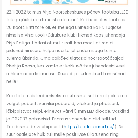
22.11.2022 toimus Ahja Noortekeskuses põnev töötuba „LED
tulega jõulukaardi meisterdamine“. Kokku osales töötoas
20 noort. Eriti tore oli, et meiega ühinesid ka Fr. Tuglase
nimelise Ahja Kooli tüdrukute klubi liikmed koos juhendaja
Pirjo Palliga. Ühtlasi oli mul siiralt hea meel, et ma ei
pidanud nii suure hulga noorte juhendamisega toime
tulema üksinda. Oma abikäed ulatasid noorsootöötajad
Piret ja Roosa, kes vaata et kokkuvõttes juhendasid veel
rohkem noori kui ma ise. Suured ja südamlikud tänusõnad
neile!
Kaartide meisterdamiseks kasutasime sel korral paksemat
valget paberit, värvilisi pabereid, vildikaid ja pliiatseid,
läbipaistvat teipi, erinevat värvi 5 mm LED dioode, vasklinti
ja CR2032 patareisid. Enamus vahendeid olid tellitud
Teadusimede veebipoest (
http://teaduseimed.eu/
). Nii
suur osalejate hulk tuli mulle positiivse üllatusena ning