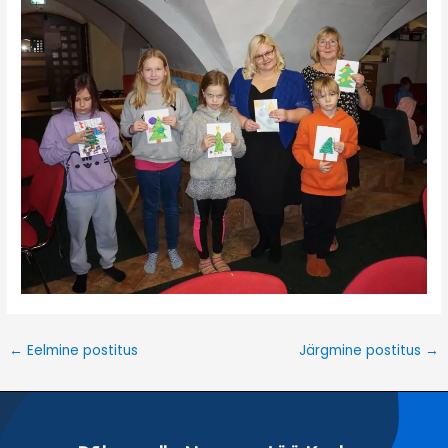
←
Eelmine postitus
Järgmine postitus
→