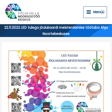
Skip
to
Menüü
content
22.11.2022 LED tulega jõulukaardi meisterdamise töötuba Ahja
Noortekeskuses