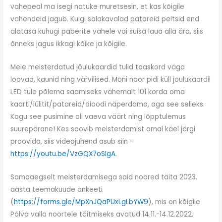
vahepeal ma isegi natuke muretsesin, et kas kõigile
vahendeid jagub. Kuigi salakavalad patareid peitsid end
alatasa kuhugi paberite vahele või suisa laua alla ära, siis
õnneks jagus ikkagi kõike ja kõigile.
Meie meisterdatud jõulukaardid tulid taaskord väga
loovad, kaunid ning värvilised. Mõni noor pidi küll jõulukaardil
LED tule põlema saamiseks vähemalt 101 korda oma
kaarti/lülitit/patareid/dioodi näperdama, aga see selleks.
Kogu see pusimine oli vaeva väärt ning lõpptulemus
suurepärane! Kes soovib meisterdamist omal käel järgi
proovida, siis videojuhend asub siin –
https://youtu.be/VzGQX7oSIgA
.
Samaaegselt meisterdamisega said noored täita 2023.
aasta teemakuude ankeeti
(
https://forms.gle/MpXnJQaPUxLgLbYW9
), mis on kõigile
Põlva valla noortele täitmiseks avatud 14.11.-14.12.2022.