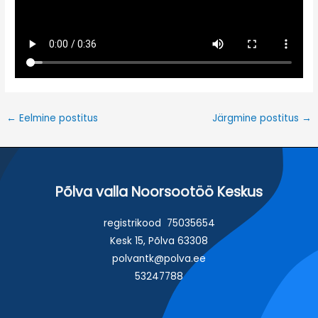
←
Eelmine postitus
Järgmine postitus
→
Põlva valla Noorsootöö Keskus
registrikood 75035654
Kesk 15, Põlva 63308
polvantk@polva.ee
53247788